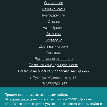
О компании
Наши клиенты
Благодарности
Отзывы
Наши бренды
Вакансии
Портфолио
Доставка и оплата
Контакты
Для рекламных агентств
Политика конфиденциальности
Согласие на обработку персональных данных
г. Тула, ул. Жуковского, д. 13.
+7(4872)702-157
+7(4872)702-866
Продолжая пользоваться нашим сайтом,
8(800) 555-80-87
Вы
соглашаетесь
на обработку файлов cookie. Данные
e-mail:
info@dono.su
обрабатываются в целях улучшения качества работы сайта и