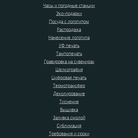
Часы и погодные станции
Эко-подарки
Посуда с логотипом
Распродажа
Нанесение логотипа
УФ печать
Тампопечать
Гравировка на сувенирах
Шелкография
Цифровая печать
Термотрансфер
Деколирование
Тиснение
Вышивка
Заливка смолой
Сублимация
Требования и сроки