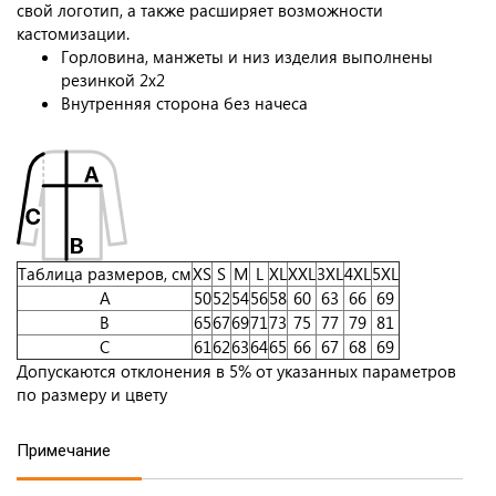
свой логотип, а также расширяет возможности
кастомизации.
Горловина, манжеты и низ изделия выполнены
резинкой 2х2
Внутренняя сторона без начеса
Таблица размеров, см
XS
S
M
L
XL
XXL
3XL
4XL
5XL
A
50
52
54
56
58
60
63
66
69
B
65
67
69
71
73
75
77
79
81
C
61
62
63
64
65
66
67
68
69
Допускаются отклонения в 5% от указанных параметров
по размеру и цвету
Примечание