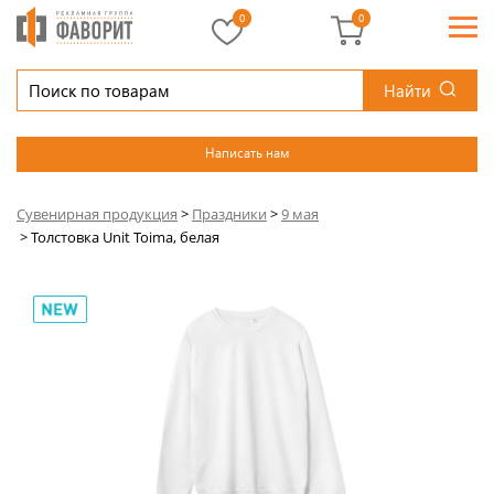
0
0
Найти
Написать нам
Сувенирная продукция
>
Праздники
>
9 мая
>
Толстовка Unit Toima, белая