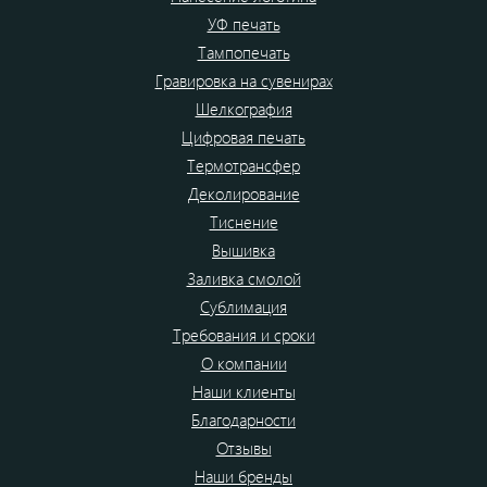
УФ печать
Тампопечать
Гравировка на сувенирах
Шелкография
Цифровая печать
Термотрансфер
Деколирование
Тиснение
Вышивка
Заливка смолой
Сублимация
Требования и сроки
О компании
Наши клиенты
Благодарности
Отзывы
Наши бренды