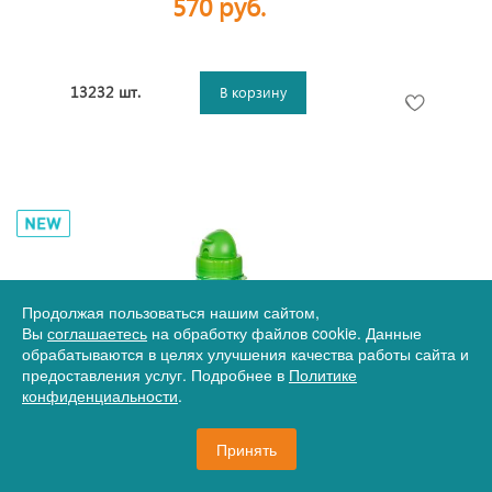
570 руб.
13232 шт.
В корзину
Продолжая пользоваться нашим сайтом,
Вы
соглашаетесь
на обработку файлов cookie. Данные
обрабатываются в целях улучшения качества работы сайта и
предоставления услуг. Подробнее в
Политике
Артикул
17-16774.90
конфиденциальности
.
Детская бутылка для воды Nimble, зеленая
Принять