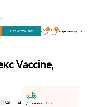
ти
0
0
Написать нам
Корзина пуста
екс Vaccine,
L
3XL
4XL
Доставка
в г.
Тула