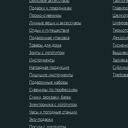
Офисные аксессуары
Тампоп
Подарки к праздникам
Гравиро
Промо-сувениры
Шелког
Личные вещи и аксессуары
Цифрова
Отдых и путешествия
Термот
Подарочная упаковка
Деколи
Товары для дома
Тиснен
Зонты с логотипом
Вышивк
Инструменты
Заливка
Наградная продукция
Сублим
Пишущие инструменты
Требова
Подарочные наборы
Сувениры по профессиям
Сумки, рюкзаки, багаж
Электроника с логотипом
Часы и погодные станции
Эко-подарки
Посуда с логотипом