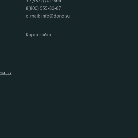
+7(4872)702-866
8(800) 555-80-87
e-mail:
info@dono.su
Карта сайта
альных