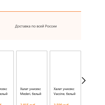
Доставка по всей России
исекс
Халат унисекс
Халат унисекс
Халат унисе
белый
Mederi, белый
Vaccine, белый
Vaccine, бе