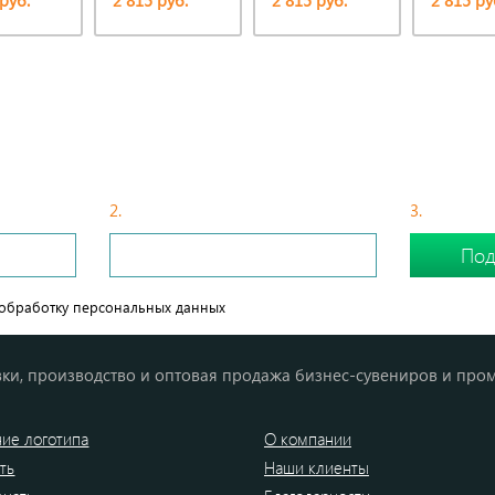
руб.
2 815 руб.
2 815 руб.
2 815 ру
БЫСТРЫЙ СПОСОБ ПОДОБРАТЬ СУВЕНИР
2.
С Вами свяжется менеджер
3.
Сделайте
обработку персональных данных
ки, производство и оптовая продажа бизнес-сувениров и про
ие логотипа
О компании
ть
Наши клиенты