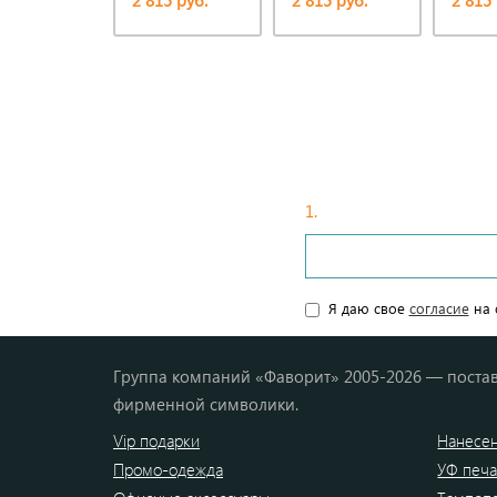
2 815 руб.
2 815 руб.
2 815 
1.
Введите ваши данные
Я даю свое
согласие
на 
Группа компаний «Фаворит» 2005-2026 — постав
фирменной символики.
Vip подарки
Нанесен
Промо-одежда
УФ печа