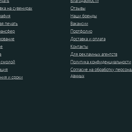
ечать
Благодарности
вка на сувенирах
Отзывы
рафия
Наши бренды
я печать
Вакансии
рансфер
Портфолио
рование
Доставка и оплата
ие
Контакты
а
Для рекламных агентств
 смолой
Политика конфиденциальности
ация
Согласие на обработку персон
данных
ния и сроки