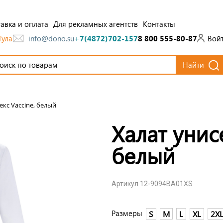
авка и оплата
Для рекламных агентств
Контакты
Тула
Вой
info@dono.su
+7(4872)702-157
8 800 555-80-87
Найти
екс Vaccine, белый
Халат унис
белый
Артикул 12-9094BA01XS
Размеры
S
M
L
XL
2X