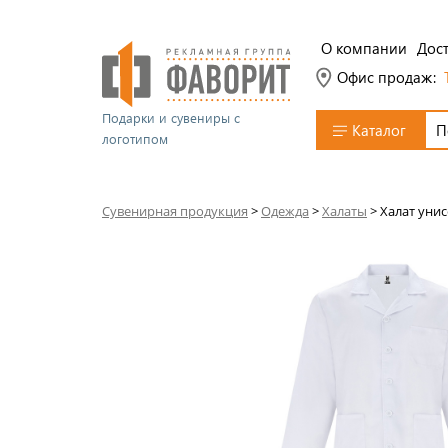
О компании
Дост
Офис продаж:
Подарки и сувениры с
Каталог
логотипом
Сувенирная продукция
>
Одежда
>
Халаты
>
Халат унис