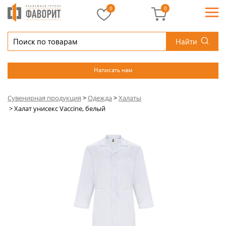
0
0
Найти
Написать нам
Сувенирная продукция
>
Одежда
>
Халаты
>
Халат унисекс Vaccine, белый