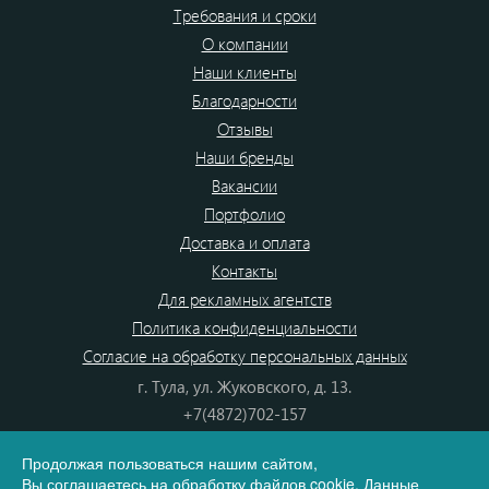
Требования и сроки
О компании
Наши клиенты
Благодарности
Отзывы
Наши бренды
Вакансии
Портфолио
Доставка и оплата
Контакты
Для рекламных агентств
Политика конфиденциальности
Согласие на обработку персональных данных
г. Тула, ул. Жуковского, д. 13.
+7(4872)702-157
+7(4872)702-866
Продолжая пользоваться нашим сайтом,
8(800) 555-80-87
Вы
соглашаетесь
на обработку файлов cookie. Данные