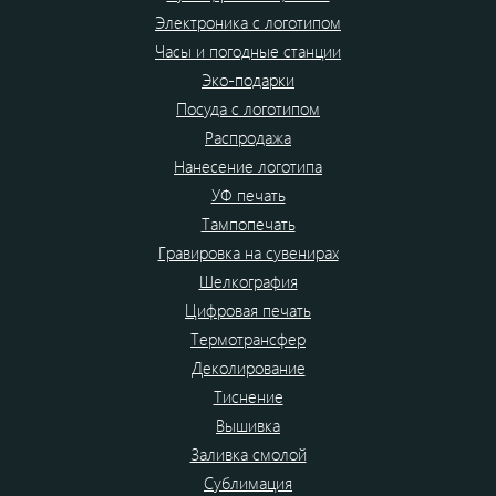
Электроника с логотипом
Часы и погодные станции
Эко-подарки
Посуда с логотипом
Распродажа
Нанесение логотипа
УФ печать
Тампопечать
Гравировка на сувенирах
Шелкография
Цифровая печать
Термотрансфер
Деколирование
Тиснение
Вышивка
Заливка смолой
Сублимация