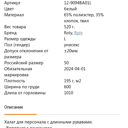
Артикул
12-9094BA01L
Цвет
белый
Материал
65% полиэстер, 35%
хлопок, твил
Вес товара
520 г.
Бренд
Roly,
Roly
Размер одежды
L
Пол (гендер)
унисекс
Допуск отклонения от
±20мм
размера
Российский размер
50
Обязательная
2024-04-01
маркировка
Плотность
195 г, м2
Ширина по груди
600
Длина от горловины
1010
Описание
Халат для персонала с длинными рукавами.
· Воротник с лацканами.