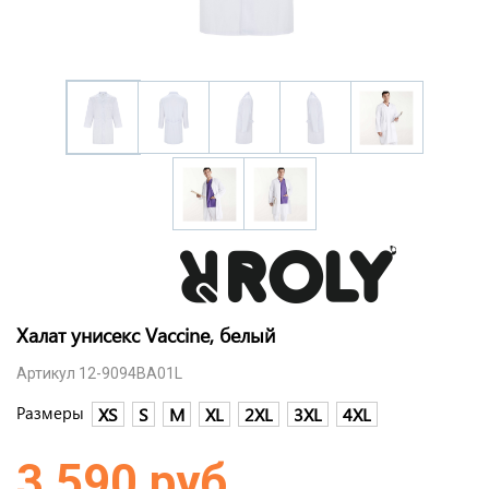
Халат унисекс Vaccine, белый
Артикул 12-9094BA01L
Размеры
XS
S
M
XL
2XL
3XL
4XL
3 590 руб.