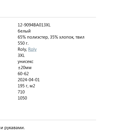
12-9094BA013XL
белый
65% полиэстер, 35% хлопок, твил
550 г.
Roly,
Roly
3XL
унисекс
±20мм
60-62
2024-04-01
195 г, м2
710
1050
ми рукавами.