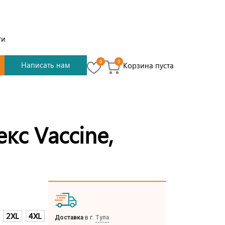
ти
0
0
Написать нам
Корзина пуста
екс Vaccine,
2XL
4XL
Доставка
в г.
Тула