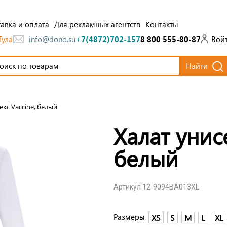
авка и оплата
Для рекламных агентств
Контакты
Тула
Вой
info@dono.su
+7(4872)702-157
8 800 555-80-87
Найти
екс Vaccine, белый
Халат унис
белый
Артикул 12-9094BA013XL
Размеры
XS
S
M
L
XL