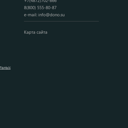
+7(4872)702-866
8(800) 555-80-87
e-mail:
info@dono.su
Карта сайта
альных