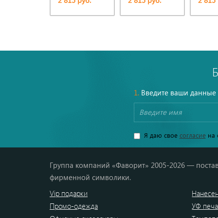
2 815 руб.
2 815 руб.
2 815 
1.
Введите ваши данные
Я даю свое
согласие
на 
Группа компаний «Фаворит» 2005-2026 — постав
фирменной символики.
Vip подарки
Нанесен
Промо-одежда
УФ печа