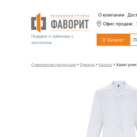
О компании
Дост
Офис продаж:
Подарки и сувениры с
Каталог
логотипом
Сувенирная продукция
>
Одежда
>
Халаты
>
Халат унис