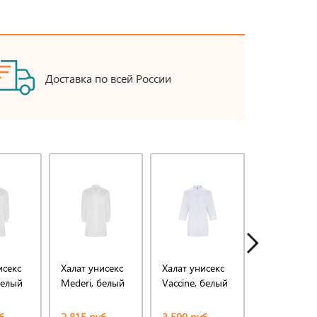
Доставка по всей России
исекс
Халат унисекс
Халат унисекс
Халат унисе
белый
Mederi, белый
Vaccine, белый
Vaccine, бе