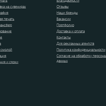
ечать
Благодарности
вка на сувенирах
Отзывы
рафия
Наши бренды
я печать
Вакансии
рансфер
Портфолио
рование
Доставка и оплата
ие
Контакты
а
Для рекламных агентств
 смолой
Политика конфиденциальности
ация
Согласие на обработку персон
данных
ния и сроки