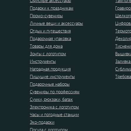
Офисные аксессуары
Тампоп
Подарки к праздникам
Гравиро
Промо-сувениры
Шелког
Личные вещи и аксессуары
Цифрова
Отдых и путешествия
Термот
Подарочная упаковка
Деколи
Товары для дома
Тиснен
Зонты с логотипом
Вышивк
Инструменты
Заливка
Наградная продукция
Сублим
Пишущие инструменты
Требова
Подарочные наборы
Сувениры по профессиям
Сумки, рюкзаки, багаж
Электроника с логотипом
Часы и погодные станции
Эко-подарки
Посуда с логотипом