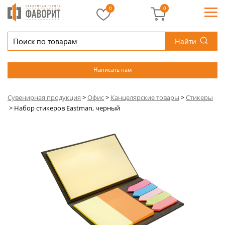
0
0
Найти
Написать нам
Сувенирная продукция
>
Офис
>
Канцелярские товары
>
Стикеры
>
Набор стикеров Eastman, черный