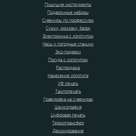
Пишущие инструменты
Подарочные наборы
Сувениры по профессиям
Сумки, рюкзаки, багаж
Электроника с логотипом
Часы и погодные станции
Эко-подарки
Посуда с логотипом
Распродажа
Нанесение логотипа
УФ печать
Тампопечать
Гравировка на сувенирах
Шелкография
Цифровая печать
Термотрансфер
Деколирование