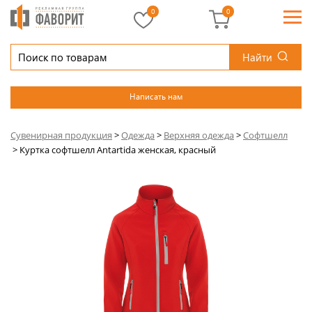
0
0
Найти
Написать нам
Сувенирная продукция
>
Одежда
>
Верхняя одежда
>
Софтшелл
>
Куртка софтшелл Antartida женская, красный