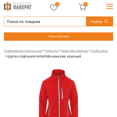
0
0
Найти
Написать нам
Сувенирная продукция
>
Одежда
>
Верхняя одежда
>
Софтшелл
>
Куртка софтшелл Antartida женская, красный