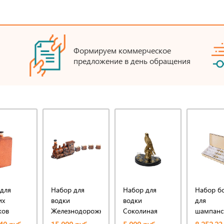
Формируем коммерческое
предложение в день обращения
для
Набор для
Набор для
Набор б
их
водки
водки
для
ков
Железнодорожный
Соколиная
шампанс
ч
состав
охота
Сила льв