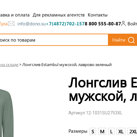
авка и оплата
Для рекламных агентств
Контакты
Тула
Вой
info@dono.su
+7(4872)702-157
8 800 555-80-87
Найти
на складе
>
Лонгслив Estambul мужской, лаврово-зеленый
Лонгслив E
мужской, 
Артикул 12-1031SU2753XL
Размеры
S
M
L
XL
2X