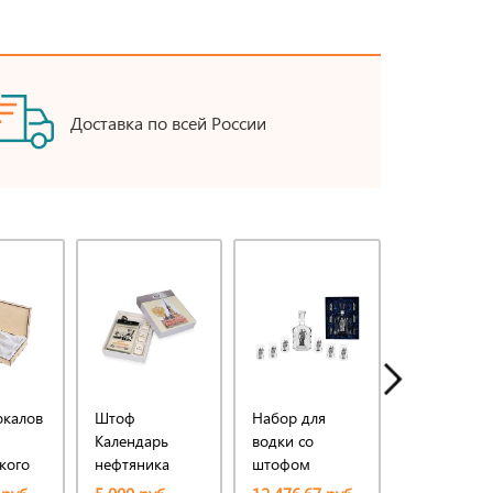
Доставка по всей России
окалов
Штоф
Набор для
Ручка-ролл
Календарь
водки со
William Lloy
кого
нефтяника
штофом
красный
а
Юридический