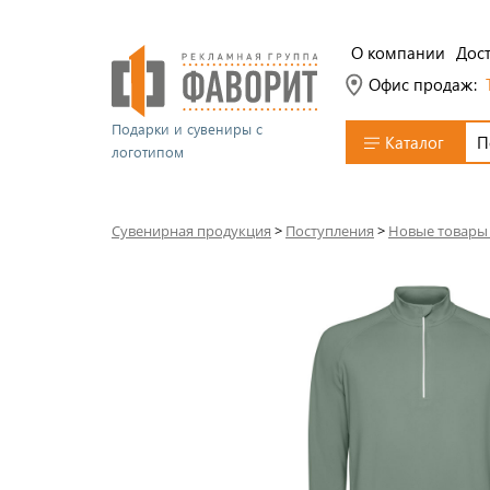
О компании
Дост
Офис продаж:
Подарки и сувениры с
Каталог
логотипом
Сувенирная продукция
>
Поступления
>
Новые товары 