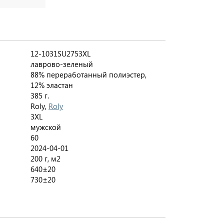
12-1031SU2753XL
лаврово-зеленый
88% переработанный полиэстер,
12% эластан
385 г.
Roly,
Roly
3XL
мужской
60
2024-04-01
200 г, м2
640±20
730±20