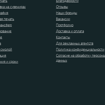
ечать
Благодарности
вка на сувенирах
Отзывы
рафия
Наши бренды
я печать
Вакансии
рансфер
Портфолио
рование
Доставка и оплата
ие
Контакты
а
Для рекламных агентств
 смолой
Политика конфиденциальности
ация
Согласие на обработку персон
данных
ния и сроки