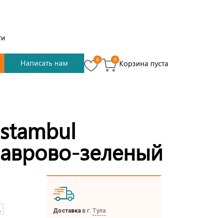
ти
0
0
Написать нам
Корзина пуста
stambul
лаврово-зеленый
L
Доставка
в г.
Тула