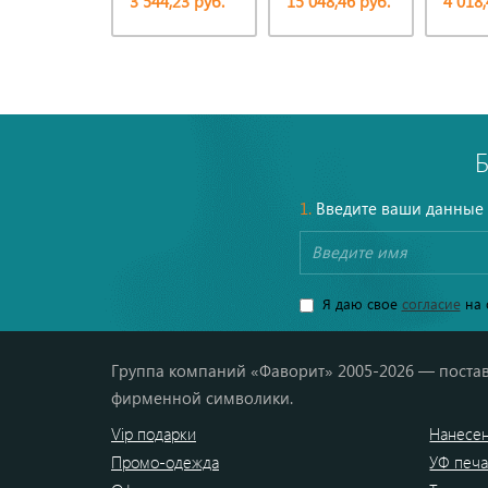
3 544,23 руб.
15 048,46 руб.
4 018,
1.
Введите ваши данные
Я даю свое
согласие
на 
Группа компаний «Фаворит» 2005-2026 — постав
фирменной символики.
Vip подарки
Нанесен
Промо-одежда
УФ печа