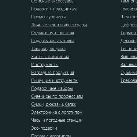
Офисные аксессуары
Тампоп
Подарки к праздникам
Гравиро
Промо-сувениры
Шелког
Личные вещи и аксессуары
Цифрова
Отдых и путешествия
Термот
Подарочная упаковка
Деколи
Товары для дома
Тиснен
Зонты с логотипом
Вышивк
Инструменты
Заливка
Наградная продукция
Сублим
Пишущие инструменты
Требова
Подарочные наборы
Сувениры по профессиям
Сумки, рюкзаки, багаж
Электроника с логотипом
Часы и погодные станции
Эко-подарки
Посуда с логотипом