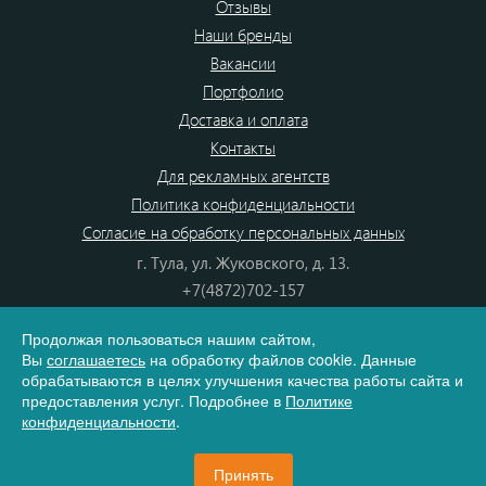
Отзывы
Наши бренды
Вакансии
Портфолио
Доставка и оплата
Контакты
Для рекламных агентств
Политика конфиденциальности
Согласие на обработку персональных данных
г. Тула, ул. Жуковского, д. 13.
+7(4872)702-157
+7(4872)702-866
Продолжая пользоваться нашим сайтом,
8(800) 555-80-87
Вы
соглашаетесь
на обработку файлов cookie. Данные
e-mail:
info@dono.su
обрабатываются в целях улучшения качества работы сайта и
предоставления услуг. Подробнее в
Политике
конфиденциальности
.
Карта сайта
Принять