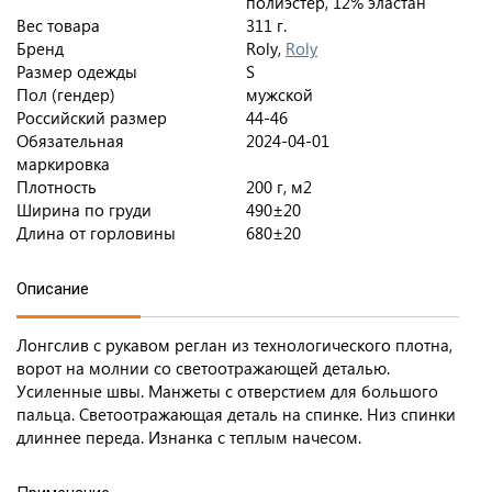
полиэстер, 12% эластан
Вес товара
311 г.
Бренд
Roly,
Roly
Размер одежды
S
Пол (гендер)
мужской
Российский размер
44-46
Обязательная
2024-04-01
маркировка
Плотность
200 г, м2
Ширина по груди
490±20
Длина от горловины
680±20
Описание
Лонгслив с рукавом реглан из технологического плотна,
ворот на молнии со светоотражающей деталью.
Усиленные швы. Манжеты с отверстием для большого
пальца. Светоотражающая деталь на спинке. Низ спинки
длиннее переда. Изнанка с теплым начесом.