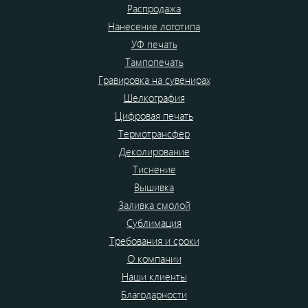
Распродажа
Нанесение логотипа
УФ печать
Тампопечать
Гравировка на сувенирах
Шелкография
Цифровая печать
Термотрансфер
Деколирование
Тиснение
Вышивка
Заливка смолой
Сублимация
Требования и сроки
О компании
Наши клиенты
Благодарности