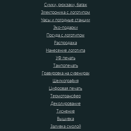
Сумки, рюкзаки, багаж
Электроника с логотипом
Часы и погодные станции
Эко-подарки
Посуда с логотипом
Распродажа
Нанесение логотипа
УФ печать
Тампопечать
Гравировка на сувенирах
Шелкография
Цифровая печать
Термотрансфер
Деколирование
Тиснение
Вышивка
Заливка смолой