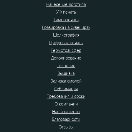
Нанесение логотипа
УФ печать
Тампопечать
Гравировка на сувенирах
Шелкография
Цифровая печать
Термотрансфер
Деколирование
Тиснение
Вышивка
Заливка смолой
Сублимация
Требования и сроки
О компании
Наши клиенты
Благодарности
Отзывы