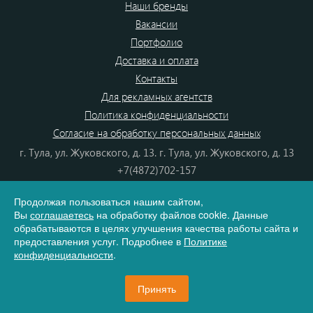
Наши бренды
Вакансии
Портфолио
Доставка и оплата
Контакты
Для рекламных агентств
Политика конфиденциальности
Согласие на обработку персональных данных
г. Тула, ул. Жуковского, д. 13. г. Тула, ул. Жуковского, д. 13
+7(4872)702-157
+7(4872)702-866
Продолжая пользоваться нашим сайтом,
8(800) 555-80-87
Вы
соглашаетесь
на обработку файлов cookie. Данные
e-mail:
info@dono.su
обрабатываются в целях улучшения качества работы сайта и
предоставления услуг. Подробнее в
Политике
конфиденциальности
.
Карта сайта
Принять