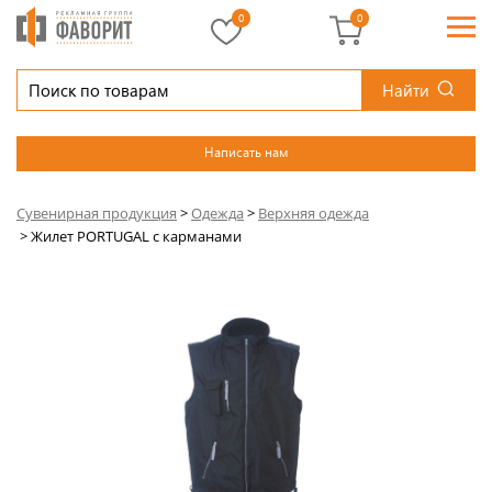
0
0
Найти
Написать нам
Сувенирная продукция
>
Одежда
>
Верхняя одежда
>
Жилет PORTUGAL c карманами