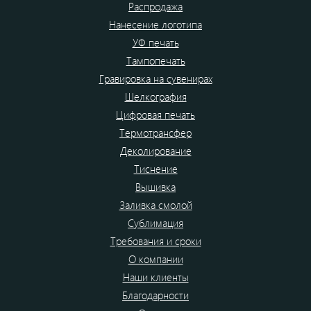
Распродажа
Нанесение логотипа
УФ печать
Тампопечать
Гравировка на сувенирах
Шелкография
Цифровая печать
Термотрансфер
Деколирование
Тиснение
Вышивка
Заливка смолой
Сублимация
Требования и сроки
О компании
Наши клиенты
Благодарности