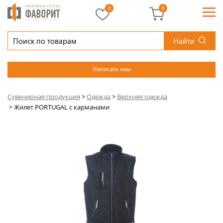
0
0
Найти
Написать нам
Сувенирная продукция
>
Одежда
>
Верхняя одежда
>
Жилет PORTUGAL c карманами