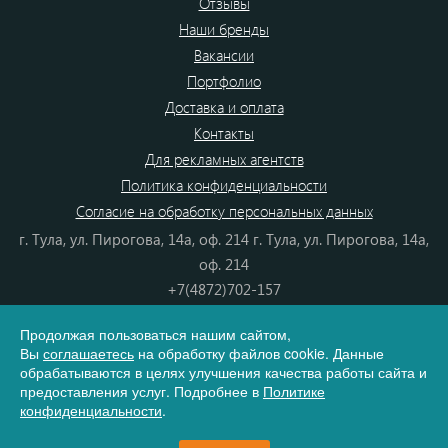
Отзывы
Наши бренды
Вакансии
Портфолио
Доставка и оплата
Контакты
Для рекламных агентств
Политика конфиденциальности
Согласие на обработку персональных данных
г. Тула, ул. Пирогова, 14а, оф. 214 г. Тула, ул. Пирогова, 14а,
оф. 214
+7(4872)702-157
+7(4872)702-866
Продолжая пользоваться нашим сайтом,
8(800) 555-80-87
Вы
соглашаетесь
на обработку файлов cookie. Данные
e-mail:
info@dono.su
обрабатываются в целях улучшения качества работы сайта и
предоставления услуг. Подробнее в
Политике
конфиденциальности
.
Карта сайта