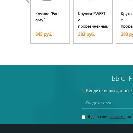
Кружка "Earl
Кружка SWEET
Кружк
grey"
с
с
прорезиненным
проре
покрытием
покры
845 руб.
383 руб.
383 р
БЫСТР
1.
Введите ваши данные
Я даю свое
согласие
на 