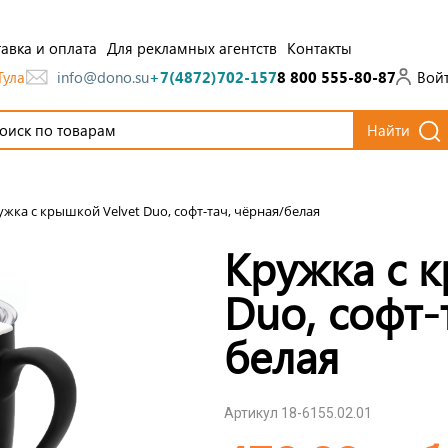
авка и оплата
Для рекламных агентств
Контакты
Тула
Вой
info@dono.su
+7(4872)702-157
8 800 555-80-87
Найти
ужка с крышкой Velvet Duo, софт-тач, чёрная/белая
Кружка с к
Duo, софт-
белая
Артикул 18-6155.02.01