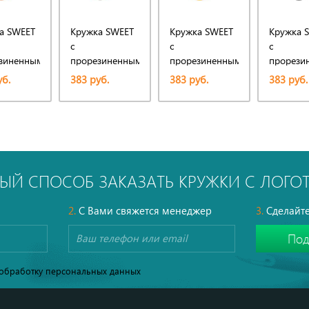
а SWEET
Кружка SWEET
Кружка SWEET
Кружка 
с
с
с
зиненным
прорезиненным
прорезиненным
прорези
тием
покрытием
покрытием
покрыти
уб.
383 руб.
383 руб.
383 руб.
ЫЙ СПОСОБ ЗАКАЗАТЬ КРУЖКИ С ЛОГ
2.
С Вами свяжется менеджер
3.
Сделайте
обработку персональных данных