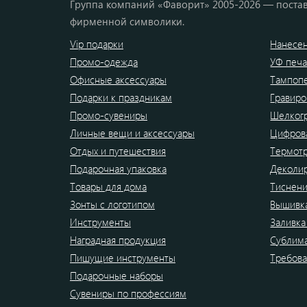
Группа компаний «Фаворит» 2005-2026 — постав
фирменной символики.
Vip подарки
Нанесен
Промо-одежда
УФ печа
Офисные аксессуары
Тампоп
Подарки к праздникам
Гравиро
Промо-сувениры
Шелког
Личные вещи и аксессуары
Цифрова
Отдых и путешествия
Термот
Подарочная упаковка
Деколи
Товары для дома
Тиснен
Зонты с логотипом
Вышивк
Инструменты
Заливка
Наградная продукция
Сублим
Пишущие инструменты
Требова
Подарочные наборы
Сувениры по профессиям