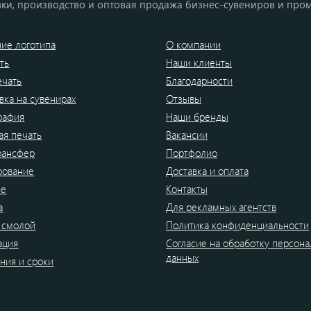
ки, производство и оптовая продажа бизнес-сувениров и про
ие логотипа
О компании
ть
Наши клиенты
ечать
Благодарности
вка на сувенирах
Отзывы
рафия
Наши бренды
я печать
Вакансии
рансфер
Портфолио
рование
Доставка и оплата
ие
Контакты
а
Для рекламных агентств
 смолой
Политика конфиденциальности
ация
Согласие на обработку персон
данных
ния и сроки