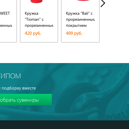
SWEET
Кружка
Кружка "Bali" с
Кружка "Bali
"Tioman" с
прорезиненным
прорезине
ненным
прорезиненным
покрытием
покрытием
ем
покрытием
420 руб.
499 руб.
499 руб.
ОТИПОМ
 подборку вместе