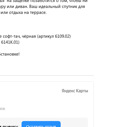
ья на защёлке позаботится о том, чтобы ни
уру или диван. Ваш идеальный спутник для
или отдыха на террасе.
 софт-тач, чёрная (артикул 6109.02)
 6141K.01)
становке!