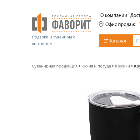
О компании
Дост
Офис продаж:
Подарки и сувениры с
Каталог
логотипом
Сувенирная продукция
>
Кухня и посуда
>
Кружки
>
Кр