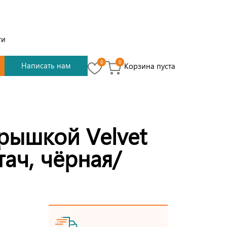
ти
0
0
Написать нам
Корзина пуста
рышкой Velvet
тач, чёрная/