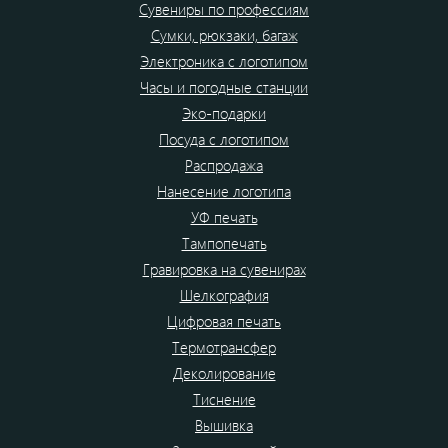
Сувениры по профессиям
Сумки, рюкзаки, багаж
Электроника с логотипом
Часы и погодные станции
Эко-подарки
Посуда с логотипом
Распродажа
Нанесение логотипа
УФ печать
Тампопечать
Гравировка на сувенирах
Шелкография
Цифровая печать
Термотрансфер
Деколирование
Тиснение
Вышивка