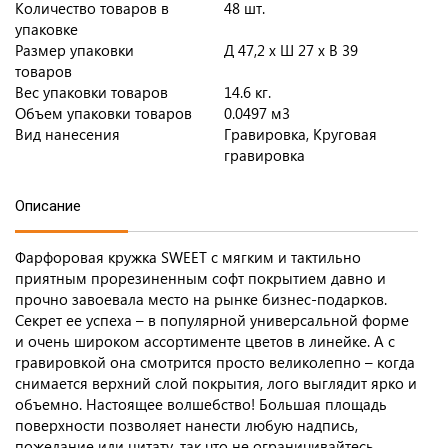
Количество товаров в
48 шт.
упаковке
Размер упаковки
Д 47,2 x Ш 27 x В 39
товаров
Вес упаковки товаров
14.6 кг.
Объем упаковки товаров
0.0497 м3
Вид нанесения
Гравировка, Круговая
гравировка
Описание
Фарфоровая кружка SWEET с мягким и тактильно
приятным прорезиненным софт покрытием давно и
прочно завоевала место на рынке бизнес-подарков.
Секрет ее успеха – в популярной универсальной форме
и очень широком ассортименте цветов в линейке. А с
гравировкой она смотрится просто великолепно – когда
снимается верхний слой покрытия, лого выглядит ярко и
объемно. Настоящее волшебство! Большая площадь
поверхности позволяет нанести любую надпись,
пожелание или цитату, так что не ограничивайтесь