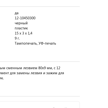
да
12-10450300
черный
пластик
15 х 3 х 1,4
9 г.
Тампопечать, УФ-печать
ым сменным лезвием 80x9 мм, с 12
умент для замены лезвия и зажим для
ик.