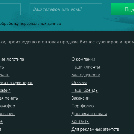
обработку персональных данных
ки, производство и оптовая продажа бизнес-сувениров и про
ие логотипа
О компании
ть
Наши клиенты
ечать
Благодарности
вка на сувенирах
Отзывы
рафия
Наши бренды
я печать
Вакансии
рансфер
Портфолио
рование
Доставка и оплата
ие
Контакты
а
Для рекламных агентств