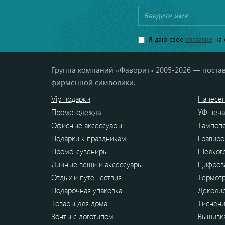
Я даю свое
согласие
на 
Группа компаний «Фаворит» 2005-2026 — постав
фирменной символики.
Vip подарки
Нанесен
Промо-одежда
УФ печа
Офисные аксессуары
Тампоп
Подарки к праздникам
Гравиро
Промо-сувениры
Шелког
Личные вещи и аксессуары
Цифрова
Отдых и путешествия
Термот
Подарочная упаковка
Деколи
Товары для дома
Тиснен
Зонты с логотипом
Вышивк