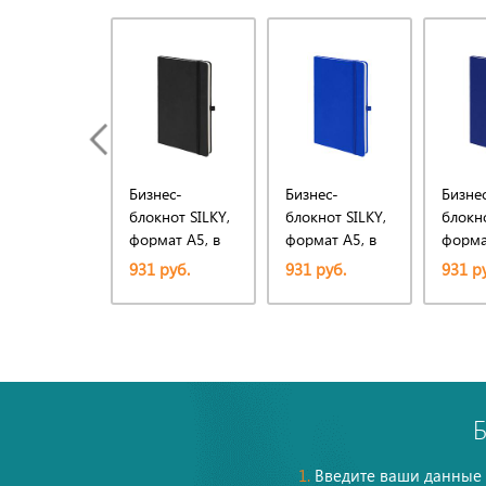
Бизнес-
Бизнес-
Бизне
блокнот SILKY,
блокнот SILKY,
блокно
формат А5, в
формат А5, в
форма
клетку
клетку
клетку
931 руб.
931 руб.
931 р
1.
Введите ваши данные