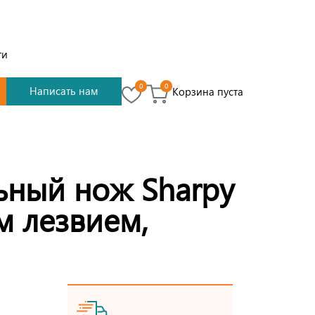
ти
0
0
Написать нам
Корзина пуста
ьный нож Sharpy
м лезвием,