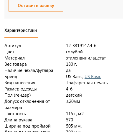
Оставить заявку
Характеристики
Артикул
12-3319147.4-6
Цвет
голубой
Материал
этиленвинилацетат
Вес товара
180 г.
Наличие чехла/футляра
да
Бренд
US Basic,
US Basic
Вид нанесения
Трафаретная печать
Размер одежды
4-6
Пол (гендер)
детский
Допуск отклонения от
±20мм
размера
Плотность
115 г, м2
Длина рукава
570
Ширина под проймой
505 мм.