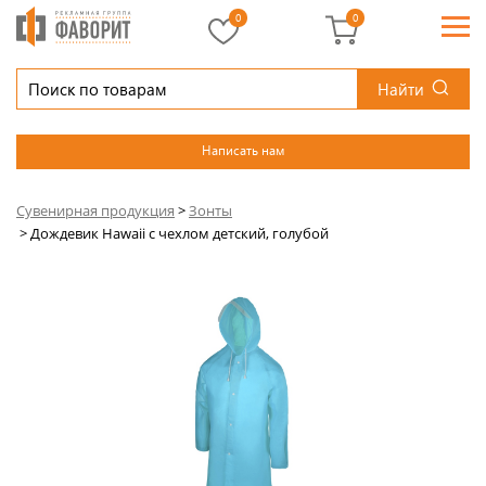
0
0
Найти
Написать нам
Сувенирная продукция
>
Зонты
>
Дождевик Hawaii c чехлом детский, голубой