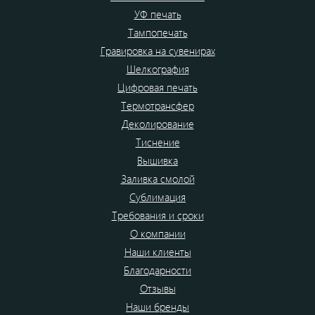
УФ печать
Тампопечать
Гравировка на сувенирах
Шелкография
Цифровая печать
Термотрансфер
Деколирование
Тиснение
Вышивка
Заливка смолой
Сублимация
Требования и сроки
О компании
Наши клиенты
Благодарности
Отзывы
Наши бренды