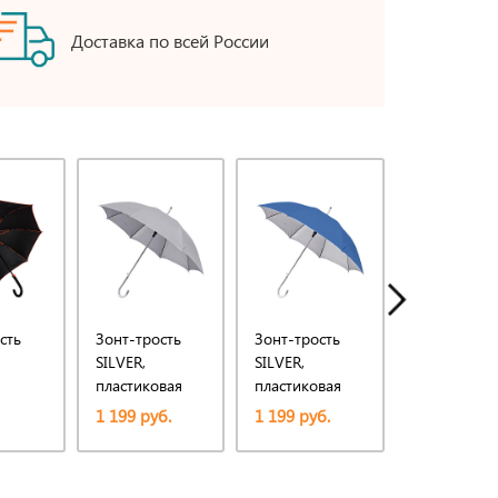
Доставка по всей России
сть
Зонт-трость
Зонт-трость
Зонт-трост
SILVER,
SILVER,
ANTI WIND,
пластиковая
пластиковая
пластикова
вая
ручка,
ручка,
ручка,
1 199 руб.
1 199 руб.
1 489 руб.
полуавтомат
полуавтомат
полуавтома
омат