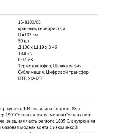
15-8100/08
красный, серебристый
D=103 cм
50 шт.
Д 100 x Ш 19 x В 46
18.8 кг.
0.07 м3
Термотрансфер, Шелкография,
Сублимация, Цифровой трансфер
DTF, УФ-DTF
тр купола: 103 см., длина стержня 88,5
ер 190TСостав стержня: металл.Состав спиц:
ола: внешняя часть pantone 1805 С, внутренняя
ая базовая модель зонта с изюминкой!