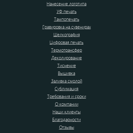
Нанесение логотипа
УФ печать
Тампопечать
Гравировка на сувенирах
Шелкография
Цифровая печать
Термотрансфер
Деколирование
Тиснение
Вышивка
Заливка смолой
Сублимация
Требования и сроки
О компании
Наши клиенты
Благодарности
Отзывы