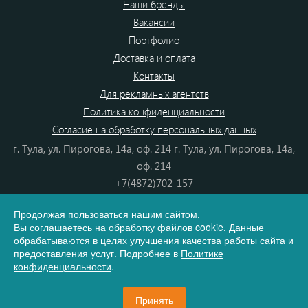
Наши бренды
Вакансии
Портфолио
Доставка и оплата
Контакты
Для рекламных агентств
Политика конфиденциальности
Согласие на обработку персональных данных
г. Тула, ул. Пирогова, 14а, оф. 214 г. Тула, ул. Пирогова, 14а,
оф. 214
+7(4872)702-157
+7(4872)702-866
Продолжая пользоваться нашим сайтом,
8(800) 555-80-87
Вы
соглашаетесь
на обработку файлов cookie. Данные
e-mail:
info@dono.su
обрабатываются в целях улучшения качества работы сайта и
предоставления услуг. Подробнее в
Политике
конфиденциальности
.
Карта сайта
Принять