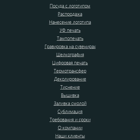
Посуда с логотипом
Распродажа
Нанесение логотипа
УФ печать
Тампопечать
Гравировка на сувенирах
Шелкография
Цифровая печать
Термотрансфер
Деколирование
Тиснение
Вышивка
Заливка смолой
Сублимация
Требования и сроки
О компании
Наши клиенты