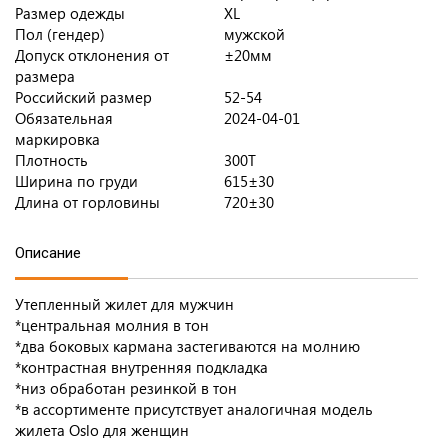
Размер одежды
XL
Пол (гендер)
мужской
Допуск отклонения от
±20мм
размера
Российский размер
52-54
Обязательная
2024-04-01
маркировка
Плотность
300T
Ширина по груди
615±30
Длина от горловины
720±30
Описание
Утепленный жилет для мужчин
*центральная молния в тон
*два боковых кармана застегиваются на молнию
*контрастная внутренняя подкладка
*низ обработан резинкой в тон
*в ассортименте присутствует аналогичная модель
жилета Oslo для женщин