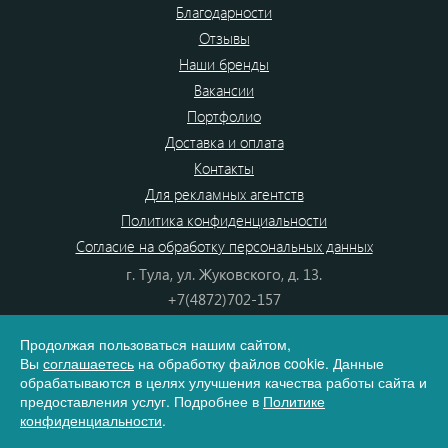
Благодарности
Отзывы
Наши бренды
Вакансии
Портфолио
Доставка и оплата
Контакты
Для рекламных агентств
Политика конфиденциальности
Согласие на обработку персональных данных
г. Тула, ул. Жуковского, д. 13.
+7(4872)702-157
+7(4872)702-866
Продолжая пользоваться нашим сайтом,
8(800) 555-80-87
Вы
соглашаетесь
на обработку файлов cookie. Данные
e-mail:
info@dono.su
обрабатываются в целях улучшения качества работы сайта и
предоставления услуг. Подробнее в
Политике
конфиденциальности
.
Карта сайта