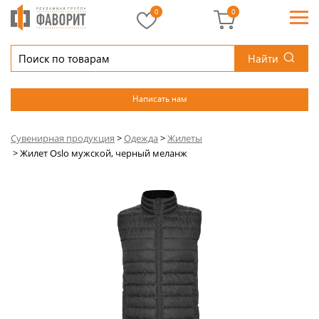
0
0
Найти
Написать нам
Сувенирная продукция
>
Одежда
>
Жилеты
>
Жилет Oslo мужской, черный меланж