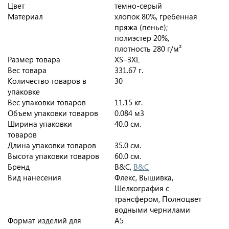
Цвет
темно-серый
Материал
хлопок 80%, гребенная
пряжа (пенье);
полиэстер 20%,
плотность 280 г/м²
Размер товара
XS–3XL
Вес товара
331.67 г.
Количество товаров в
30
упаковке
Вес упаковки товаров
11.15 кг.
Объем упаковки товаров
0.084 м3
Ширина упаковки
40.0 см.
товаров
Длина упаковки товаров
35.0 см.
Высота упаковки товаров
60.0 см.
Бренд
B&C,
B&C
Вид нанесения
Флекс, Вышивка,
Шелкография с
трансфером, Полноцвет
водными чернилами
Формат изделий для
A5