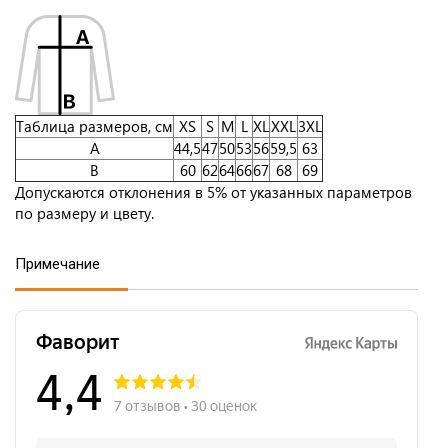
Таблица размеров, см
XS
S
M
L
XL
XXL
3XL
A
44,5
47
50
53
56
59,5
63
B
60
62
64
66
67
68
69
Допускаются отклонения в 5% от указанных параметров
по размеру и цвету.
Примечание