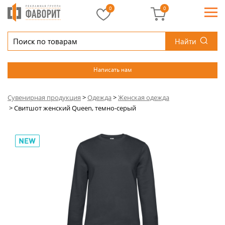
0
0
Найти
Написать нам
Сувенирная продукция
>
Одежда
>
Женская одежда
>
Свитшот женский Queen, темно-серый