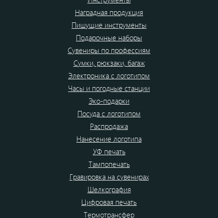
Наградная продукция
Пишущие инструменты
Подарочные наборы
Сувениры по профессиям
Сумки, рюкзаки, багаж
Электроника с логотипом
Часы и погодные станции
Эко-подарки
Посуда с логотипом
Распродажа
Нанесение логотипа
УФ печать
Тампопечать
Гравировка на сувенирах
Шелкография
Цифровая печать
Термотрансфер