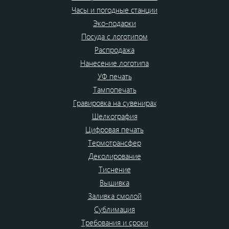
Часы и погодные станции
Эко-подарки
Посуда с логотипом
Распродажа
Нанесение логотипа
УФ печать
Тампопечать
Гравировка на сувенирах
Шелкография
Цифровая печать
Термотрансфер
Деколирование
Тиснение
Вышивка
Заливка смолой
Сублимация
Требования и сроки