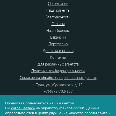
О компании
Наши клиенты
Благодарности
Отзывы
Наши бренды
Вакансии
Портфолио
Доставка и оплата
Контакты
Для рекламных агентств
Политика конфиденциальности
Согласие на обработку персональных данных
г. Тула, ул. Жуковского, д. 13.
+7(4872)702-157
+7(4872)702-866
Продолжая пользоваться нашим сайтом,
8(800) 555-80-87
Вы
соглашаетесь
на обработку файлов cookie. Данные
e-mail:
info@dono.su
обрабатываются в целях улучшения качества работы сайта и