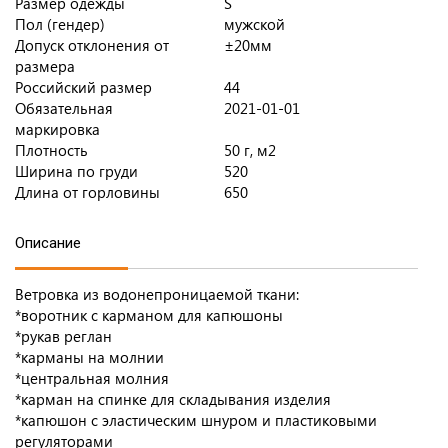
Размер одежды
S
Пол (гендер)
мужской
Допуск отклонения от
±20мм
размера
Российский размер
44
Обязательная
2021-01-01
маркировка
Плотность
50 г, м2
Ширина по груди
520
Длина от горловины
650
Описание
Ветровка из водонепроницаемой ткани:
*воротник с карманом для капюшоны
*рукав реглан
*карманы на молнии
*центральная молния
*карман на спинке для складывания изделия
*капюшон с эластическим шнуром и пластиковыми
регуляторами