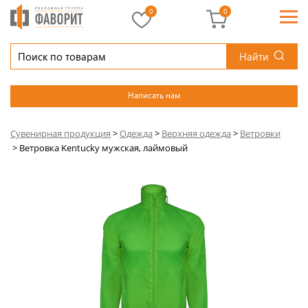
0
0
Найти
Написать нам
Сувенирная продукция
>
Одежда
>
Верхняя одежда
>
Ветровки
>
Ветровка Kentucky мужская, лаймовый