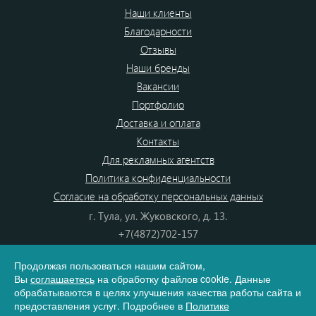
Наши клиенты
Благодарности
Отзывы
Наши бренды
Вакансии
Портфолио
Доставка и оплата
Контакты
Для рекламных агентств
Политика конфиденциальности
Согласие на обработку персональных данных
г. Тула, ул. Жуковского, д. 13.
+7(4872)702-157
+7(4872)702-866
Продолжая пользоваться нашим сайтом,
8(800) 555-80-87
Вы
соглашаетесь
на обработку файлов cookie. Данные
e-mail:
info@dono.su
обрабатываются в целях улучшения качества работы сайта и
предоставления услуг. Подробнее в
Политике