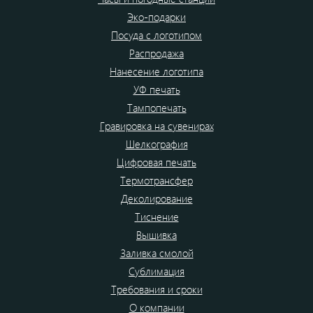
Эко-подарки
Посуда с логотипом
Распродажа
Нанесение логотипа
УФ печать
Тампопечать
Гравировка на сувенирах
Шелкография
Цифровая печать
Термотрансфер
Деколирование
Тиснение
Вышивка
Заливка смолой
Сублимация
Требования и сроки
О компании