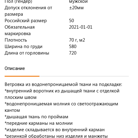
Пол (гендер)
мужской
Допуск отклонения от
±20мм
размера
Российский размер
50
Обязательная
2021-01-01
маркировка
Плотность
70 г, м2
Ширина по груди
580
Длина от горловины
720
Описание
Ветровка из водонепроницаемой ткани на подкладке:
*внутренний воротник из дышащей ткани с отделкой
плоским швом
*водонепроницаемая молния со светоотражающим
кантом
*дышащая ткань по проймам
*передние карманы на молнии
*изделие складывается во внутренний карман
*резинкой обработаны низ изделия и манжеты