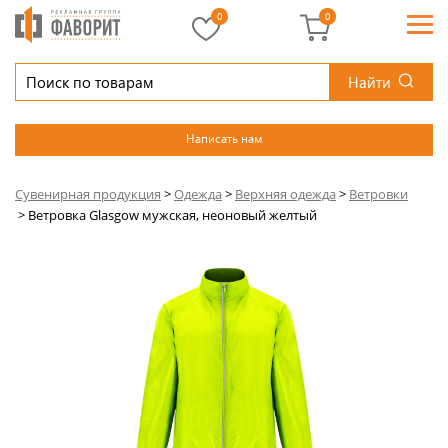
0
0
Найти
Написать нам
Сувенирная продукция
>
Одежда
>
Верхняя одежда
>
Ветровки
>
Ветровка Glasgow мужская, неоновый желтый