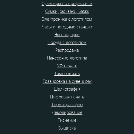
Сувениры по профессиям
Сумки, рюкзаки, багаж
Электроника с логотипом
Часы и погодные станции
Эко-подарки
Посуда с логотипом
Распродажа
Нанесение логотипа
УФ печать
Тампопечать
Гравировка на сувенирах
Шелкография
Цифровая печать
Термотрансфер
Деколирование
Тиснение
Вышивка