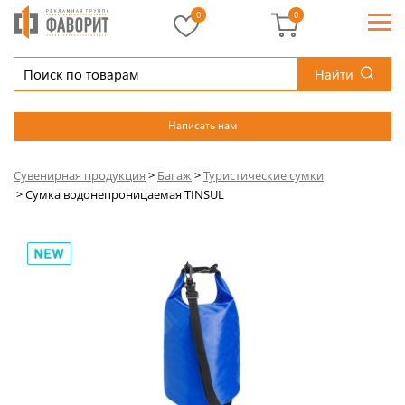
0
0
Найти
Написать нам
Сувенирная продукция
>
Багаж
>
Туристические сумки
>
Сумка водонепроницаемая TINSUL