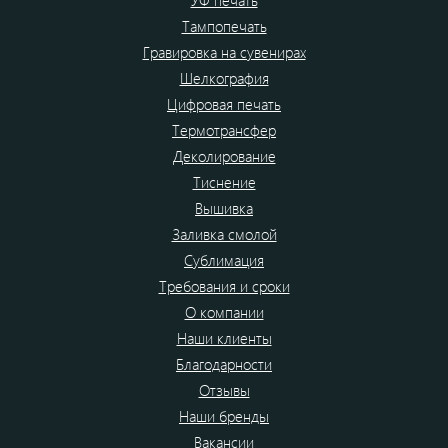
УФ печать
Тампопечать
Гравировка на сувенирах
Шелкография
Цифровая печать
Термотрансфер
Деколирование
Тиснение
Вышивка
Заливка смолой
Сублимация
Требования и сроки
О компании
Наши клиенты
Благодарности
Отзывы
Наши бренды
Вакансии