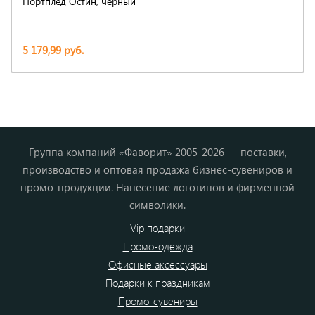
Портплед Остин, черный
5 179,99 руб.
Группа компаний «Фаворит» 2005-2026 — поставки,
производство и оптовая продажа бизнес-сувениров и
промо-продукции. Нанесение логотипов и фирменной
символики.
Vip подарки
Промо-одежда
Офисные аксессуары
Подарки к праздникам
Промо-сувениры