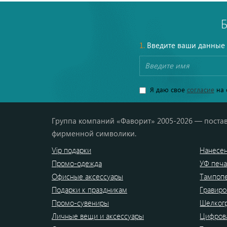
1.
Введите ваши данные
Я даю свое
согласие
на 
Группа компаний «Фаворит» 2005-2026 — постав
фирменной символики.
Vip подарки
Нанесен
Промо-одежда
УФ печа
Офисные аксессуары
Тампоп
Подарки к праздникам
Гравиро
Промо-сувениры
Шелког
Личные вещи и аксессуары
Цифрова