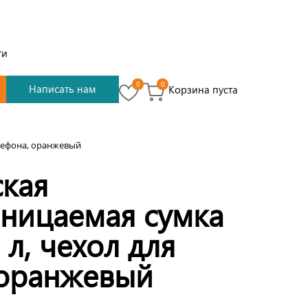
ти
0
0
Написать нам
Корзина пуста
лефона, оранжевый
ская
ницаемая сумка
л, чехол для
 оранжевый