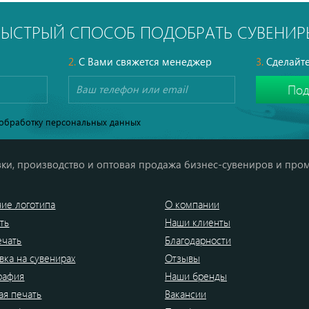
БЫСТРЫЙ СПОСОБ ПОДОБРАТЬ СУВЕНИР
2.
С Вами свяжется менеджер
3.
Сделайте
обработку персональных данных
ки, производство и оптовая продажа бизнес-сувениров и про
ие логотипа
О компании
ть
Наши клиенты
ечать
Благодарности
вка на сувенирах
Отзывы
рафия
Наши бренды
я печать
Вакансии