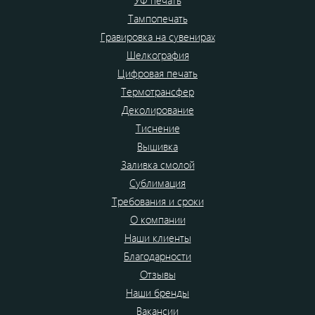
Тампопечать
Гравировка на сувенирах
Шелкография
Цифровая печать
Термотрансфер
Деколирование
Тиснение
Вышивка
Заливка смолой
Сублимация
Требования и сроки
О компании
Наши клиенты
Благодарности
Отзывы
Наши бренды
Вакансии