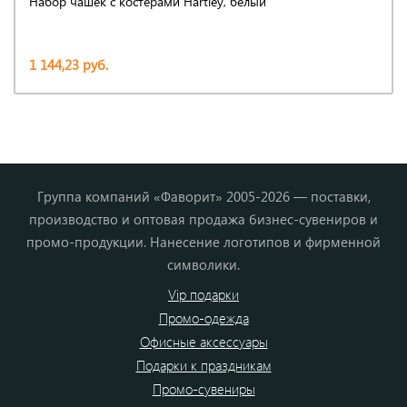
Набор чашек с костерами Hartley, белый
1 144,23 руб.
Группа компаний «Фаворит» 2005-2026 — поставки,
производство и оптовая продажа бизнес-сувениров и
промо-продукции. Нанесение логотипов и фирменной
символики.
Vip подарки
Промо-одежда
Офисные аксессуары
Подарки к праздникам
Промо-сувениры