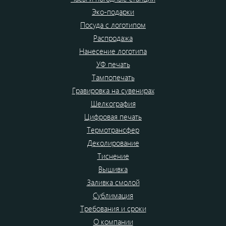
Эко-подарки
Посуда с логотипом
Распродажа
Нанесение логотипа
УФ печать
Тампопечать
Гравировка на сувенирах
Шелкография
Цифровая печать
Термотрансфер
Деколирование
Тиснение
Вышивка
Заливка смолой
Сублимация
Требования и сроки
О компании