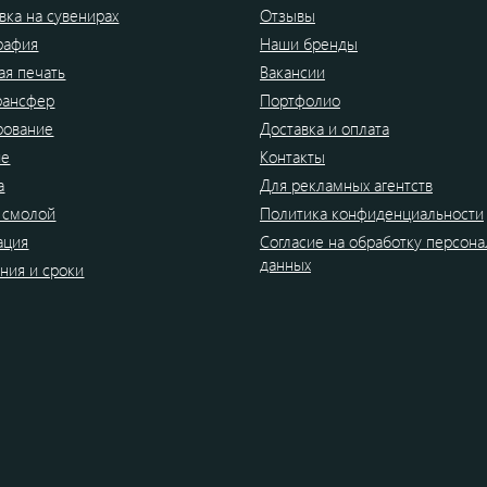
вка на сувенирах
Отзывы
рафия
Наши бренды
я печать
Вакансии
рансфер
Портфолио
рование
Доставка и оплата
ие
Контакты
а
Для рекламных агентств
 смолой
Политика конфиденциальности
ация
Согласие на обработку персон
данных
ния и сроки