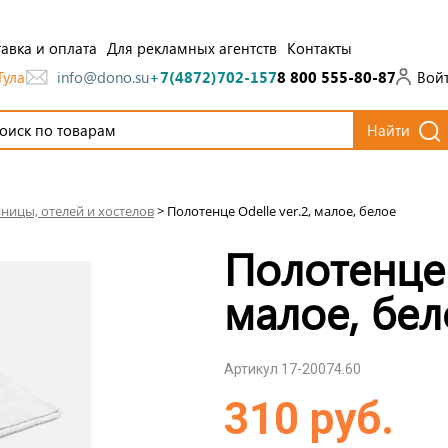
авка и оплата
Для рекламных агентств
Контакты
Тула
Вой
info@dono.su
+7(4872)702-157
8 800 555-80-87
Найти
иницы, отелей и хостелов
>
Полотенце Odelle ver.2, малое, белое
Полотенце 
малое, бел
Артикул 17-20074.60
310 руб.