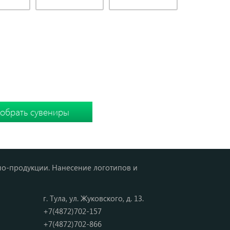
Ы
 подборку вместе
мо-продукции. Нанесение логотипов и
г. Тула, ул. Жуковского, д. 13.
+7(4872)702-157
+7(4872)702-866