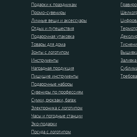
Подарки к праздникам
Гравиро
Промо-сувениры
Шелког
Личные вещи и аксессуары
Цифрова
Отдых и путешествия
Термот
Подарочная упаковка
Деколи
Товары для дома
Тиснен
Зонты с логотипом
Вышивк
Инструменты
Заливка
Наградная продукция
Сублим
Пишущие инструменты
Требова
Подарочные наборы
Сувениры по профессиям
Сумки, рюкзаки, багаж
Электроника с логотипом
Часы и погодные станции
Эко-подарки
Посуда с логотипом