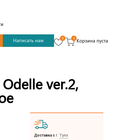
ти
0
0
Написать нам
Корзина пуста
Odelle ver.2,
ое
Доставка
в г.
Тула