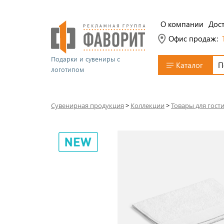
О компании
Дост
Офис продаж:
Подарки и сувениры с
Каталог
логотипом
Сувенирная продукция
>
Коллекции
>
Товары для гост