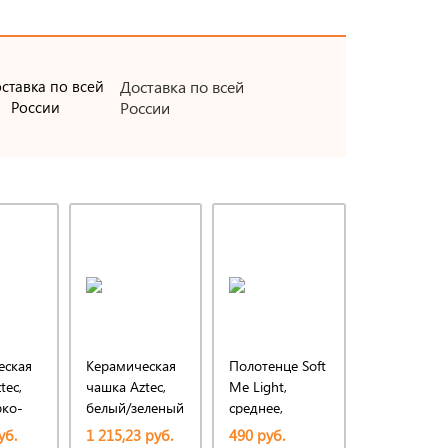
Доставка по всей
России
еская
Керамическая
Полотенце Soft
Полотенце 
tec,
чашка Aztec,
Me Light,
Me Light,
рко-
белый/зеленый
среднее,
большое,
лайм
черное
черное
уб.
1 215,23 руб.
490 руб.
890 руб.