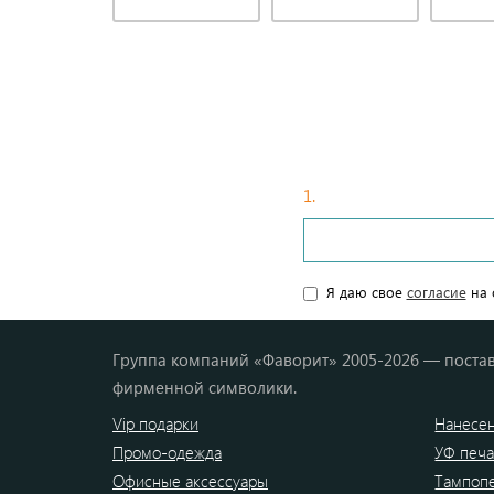
1.
Введите ваши данные
Я даю свое
согласие
на 
Группа компаний «Фаворит» 2005-2026 — постав
фирменной символики.
Vip подарки
Нанесен
Промо-одежда
УФ печа
Офисные аксессуары
Тампоп