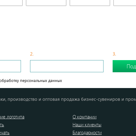
БЫСТРЫЙ СПОСОБ ПОДОБРАТЬ СУВЕНИР
2.
С Вами свяжется менеджер
3.
Сделайте
обработку персональных данных
ки, производство и оптовая продажа бизнес-сувениров и про
ие логотипа
О компании
ть
Наши клиенты
ечать
Благодарности