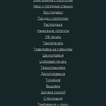
Часы и погодные станции
Эко-подарки
Посуда с логотипом
Распродажа
Нанесение логотипа
УФ печать
Тампопечать
Гравировка на сувенирах
Шелкография
Цифровая печать
Термотрансфер
Деколирование
Тиснение
Вышивка
Заливка смолой
Сублимация
Требования и сроки