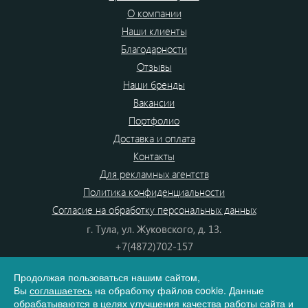
О компании
Наши клиенты
Благодарности
Отзывы
Наши бренды
Вакансии
Портфолио
Доставка и оплата
Контакты
Для рекламных агентств
Политика конфиденциальности
Согласие на обработку персональных данных
г. Тула, ул. Жуковского, д. 13.
+7(4872)702-157
+7(4872)702-866
Продолжая пользоваться нашим сайтом,
8(800) 555-80-87
Вы
соглашаетесь
на обработку файлов cookie. Данные
e-mail:
info@dono.su
обрабатываются в целях улучшения качества работы сайта и