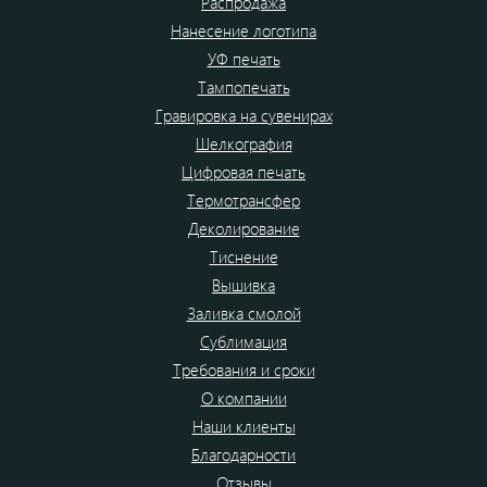
Распродажа
Нанесение логотипа
УФ печать
Тампопечать
Гравировка на сувенирах
Шелкография
Цифровая печать
Термотрансфер
Деколирование
Тиснение
Вышивка
Заливка смолой
Сублимация
Требования и сроки
О компании
Наши клиенты
Благодарности
Отзывы