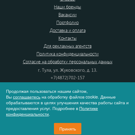
Наши бренды
Вакансии
Портфолио
Доставка и оплата
Контакты
Для рекламных агентств
Политика конфиденциальности
Согласие на обработку персональных данных
г. Тула, ул. Жуковского, д. 13.
+7(4872)702-157
+7(4872)702-866
Продолжая пользоваться нашим сайтом,
8(800) 555-80-87
Вы
соглашаетесь
на обработку файлов cookie. Данные
e-mail:
info@dono.su
обрабатываются в целях улучшения качества работы сайта и
предоставления услуг. Подробнее в
Политике
конфиденциальности
.
Карта сайта
Принять