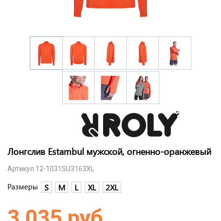
Лонгслив Estambul мужской, огненно-оранжевый
Артикул 12-1031SU3163XL
Размеры
S
M
L
XL
2XL
3 035 руб.