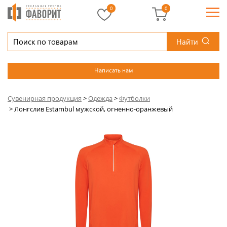
0
0
Найти
Написать нам
Сувенирная продукция
>
Одежда
>
Футболки
>
Лонгслив Estambul мужской, огненно-оранжевый