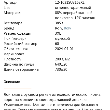
Артикул
12-1031SU3163XL
Цвет
огненно-оранжевый
Материал
88% переработанный
полиэстер, 12% эластан
Вес товара
385 г.
Бренд
Roly,
Roly
Размер одежды
3XL
Пол (гендер)
мужской
Российский размер
60
Обязательная
2024-04-01
маркировка
Плотность
200 г, м2
Ширина по груди
640±20
Длина от горловины
730±20
Описание
Лонгслив с рукавом реглан из технологического плотна,
ворот на молнии со светоотражающей деталью.
Усиленные швы. Манжеты с отверстием для большого
пальца. Светоотражающая деталь на спинке. Низ спинки