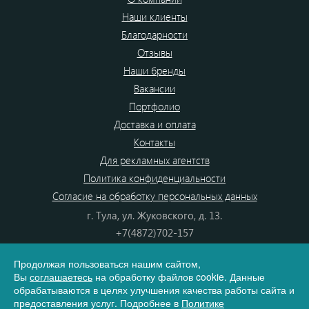
Наши клиенты
Благодарности
Отзывы
Наши бренды
Вакансии
Портфолио
Доставка и оплата
Контакты
Для рекламных агентств
Политика конфиденциальности
Согласие на обработку персональных данных
г. Тула, ул. Жуковского, д. 13.
+7(4872)702-157
+7(4872)702-866
Продолжая пользоваться нашим сайтом,
8(800) 555-80-87
Вы
соглашаетесь
на обработку файлов cookie. Данные
e-mail:
info@dono.su
обрабатываются в целях улучшения качества работы сайта и
предоставления услуг. Подробнее в
Политике