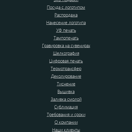
Посуда с логотипом
Распродажа
Нанесение логотипа
УФ печать
Тампопечать
Гравировка на сувенирах
Шелкография
Цифровая печать
Термотрансфер
Деколирование
Тиснение
Вышивка
Заливка смолой
Сублимация
Требования и сроки
О компании
Наши клиенты