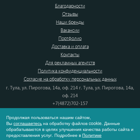
Благодарности
Отзывы
Наши бренды
Вакансии
Портфолио
Доставка и оплата
Контакты
Для рекламных агентств
Политика конфиденциальности
Согласие на обработку персональных данных
г. Тула, ул. Пирогова, 14а, оф. 214 г. Тула, ул. Пирогова, 14а,
оф. 214
+7(4872)702-157
+7(4872)702-866
Продолжая пользоваться нашим сайтом,
8(800) 555-80-87
Вы
соглашаетесь
на обработку файлов cookie. Данные
e-mail:
info@dono.su
обрабатываются в целях улучшения качества работы сайта и
предоставления услуг. Подробнее в
Политике