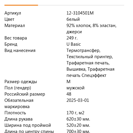
Артикул
12-3104501M
Цвет
белый
Материал
92% хлопок, 8% эластан,
джерси
Вес товара
249 г.
Бренд
U Basic
Вид нанесения
Термотрансфер,
Текстильный принтер,
Трафаретная печать,
Вышивка, Трафаретная
печать Спецэффект
Размер одежды
M
Пол (гендер)
мужской
Российский размер
48
Обязательная
2025-03-01
маркировка
Плотность
170 г, м2
Длина рукава
620±30 мм.
Ширина под проймой
520±20 мм.
Длина по центру спины
700±30 мм.