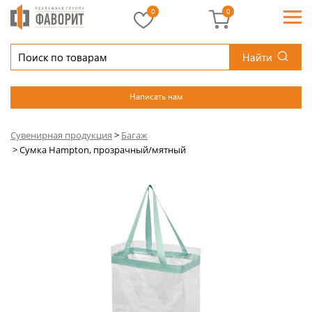
0
0
Найти
Написать нам
Сувенирная продукция
>
Багаж
>
Сумка Hampton, прозрачный/мятный