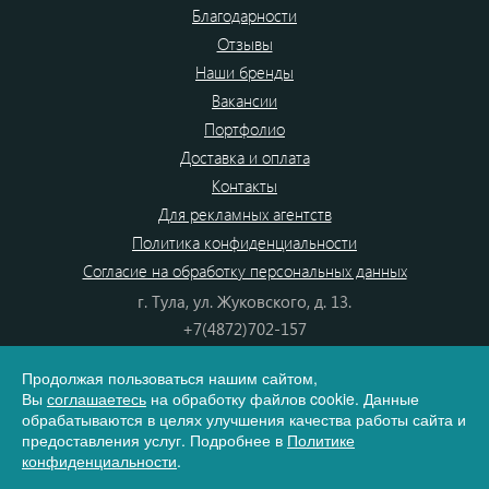
Благодарности
Отзывы
Наши бренды
Вакансии
Портфолио
Доставка и оплата
Контакты
Для рекламных агентств
Политика конфиденциальности
Согласие на обработку персональных данных
г. Тула, ул. Жуковского, д. 13.
+7(4872)702-157
+7(4872)702-866
Продолжая пользоваться нашим сайтом,
8(800) 555-80-87
Вы
соглашаетесь
на обработку файлов cookie. Данные
e-mail:
info@dono.su
обрабатываются в целях улучшения качества работы сайта и
предоставления услуг. Подробнее в
Политике
конфиденциальности
.
Карта сайта