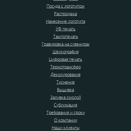
Посуда с логотипом
Распродажа
Нанесение логотипа
УФ печать
Тампопечать
Гравировка на сувенирах
Шелкография
Цифровая печать
Термотрансфер
Деколирование
Тиснение
Вышивка
Заливка смолой
Сублимация
Требования и сроки
О компании
Наши клиенты