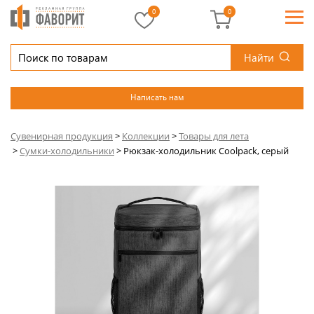
0
0
Найти
Написать нам
Сувенирная продукция
>
Коллекции
>
Товары для лета
>
Сумки-холодильники
>
Рюкзак-холодильник Coolpack, серый