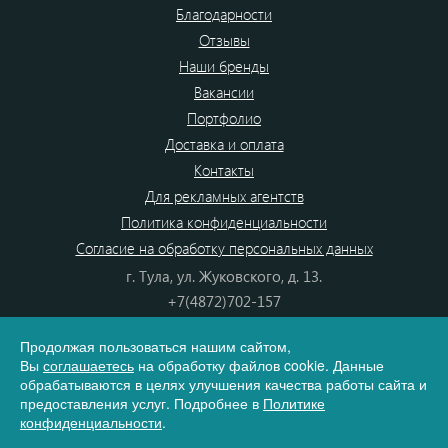
Благодарности
Отзывы
Наши бренды
Вакансии
Портфолио
Доставка и оплата
Контакты
Для рекламных агентств
Политика конфиденциальности
Согласие на обработку персональных данных
г. Тула, ул. Жуковского, д. 13.
+7(4872)702-157
+7(4872)702-866
Продолжая пользоваться нашим сайтом,
8(800) 555-80-87
Вы
соглашаетесь
на обработку файлов cookie. Данные
e-mail:
info@dono.su
обрабатываются в целях улучшения качества работы сайта и
предоставления услуг. Подробнее в
Политике
конфиденциальности
.
Карта сайта