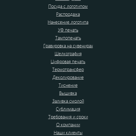
Посуда с логотипом
Распродажа
Нанесение логотипа
УФ печать
Тампопечать
Гравировка на сувенирах
Шелкография
Цифровая печать
Термотрансфер
Деколирование
Тиснение
Вышивка
Заливка смолой
Сублимация
Требования и сроки
О компании
Наши клиенты