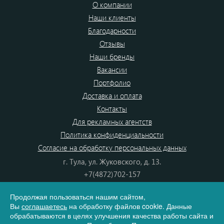
О компании
Наши клиенты
Благодарности
Отзывы
Наши бренды
Вакансии
Портфолио
Доставка и оплата
Контакты
Для рекламных агентств
Политика конфиденциальности
Согласие на обработку персональных данных
г. Тула, ул. Жуковского, д. 13.
+7(4872)702-157
+7(4872)702-866
Продолжая пользоваться нашим сайтом,
8(800) 555-80-87
Вы
соглашаетесь
на обработку файлов cookie. Данные
e-mail:
info@dono.su
обрабатываются в целях улучшения качества работы сайта и