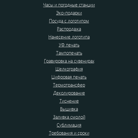
Часы и погодные станции
Эко-подарки
Посуда с логотипом
Распродажа
Нанесение логотипа
УФ печать
Тампопечать
Гравировка на сувенирах
Шелкография
Цифровая печать
Термотрансфер
Деколирование
Тиснение
Вышивка
Заливка смолой
Сублимация
Требования и сроки