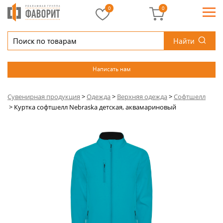
0
0
Найти
Написать нам
Сувенирная продукция
>
Одежда
>
Верхняя одежда
>
Софтшелл
>
Куртка софтшелл Nebraska детская, аквамариновый