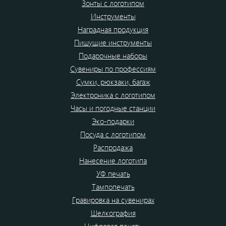
Зонты с логотипом
Инструменты
Наградная продукция
Пишущие инструменты
Подарочные наборы
Сувениры по профессиям
Сумки, рюкзаки, багаж
Электроника с логотипом
Часы и погодные станции
Эко-подарки
Посуда с логотипом
Распродажа
Нанесение логотипа
УФ печать
Тампопечать
Гравировка на сувенирах
Шелкография