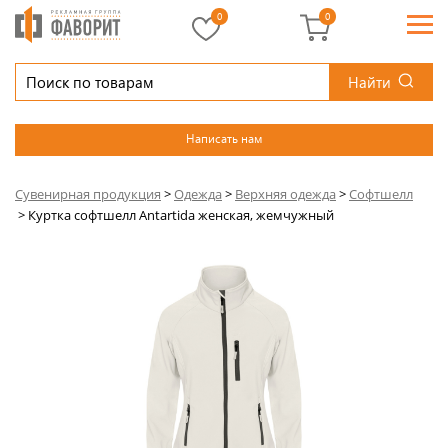
0
0
Найти
Написать нам
Сувенирная продукция
>
Одежда
>
Верхняя одежда
>
Софтшелл
>
Куртка софтшелл Antartida женская, жемчужный