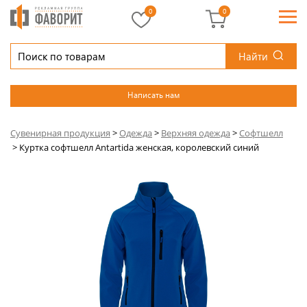
0
0
Найти
Написать нам
Сувенирная продукция
>
Одежда
>
Верхняя одежда
>
Софтшелл
>
Куртка софтшелл Antartida женская, королевский синий