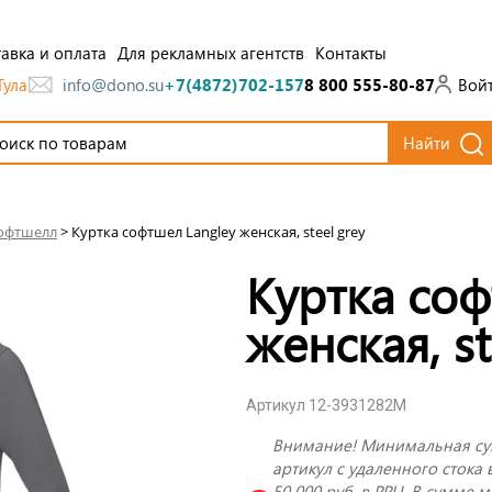
авка и оплата
Для рекламных агентств
Контакты
Тула
Вой
info@dono.su
+7(4872)702-157
8 800 555-80-87
Найти
офтшелл
>
Куртка софтшел Langley женская, steel grey
Куртка соф
женская, st
Артикул 12-3931282M
Внимание! Минимальная су
артикул с удаленного стока 
50 000 руб. в РРЦ. В сумме