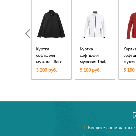
Куртка
Куртка
Куртк
софтшелл
софтшелл
софтш
мужская Race
мужская Trial,
мужска
Men, черная
белая
красн
3 200 руб.
5 100 руб.
5 100 
1.
Введите ваши данные