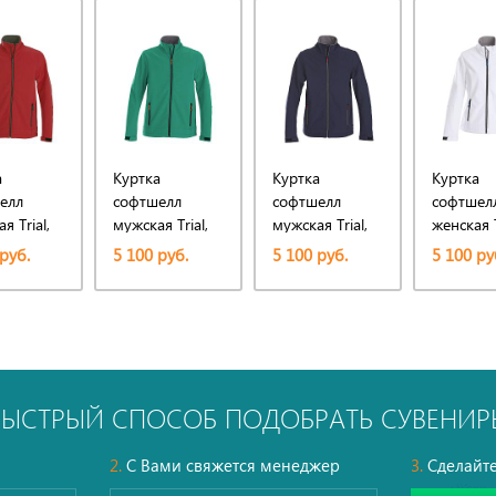
а
Куртка
Куртка
Куртка
елл
софтшелл
софтшелл
софтшел
я Trial,
мужская Trial,
мужская Trial,
женская T
ая
зеленая
темно-синяя
Lady, бе
руб.
5 100 руб.
5 100 руб.
5 100 ру
БЫСТРЫЙ СПОСОБ ПОДОБРАТЬ СУВЕНИР
2.
С Вами свяжется менеджер
3.
Сделайте