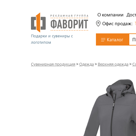
О компании
Дост
Офис продаж:
Подарки и сувениры с
Каталог
логотипом
Сувенирная продукция
>
Одежда
>
Верхняя одежда
>
С