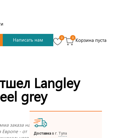
ти
0
0
Написать нам
Корзина пуста
тшел Langley
eel grey
мма заказа на
в Европе - от
Доставка
в г.
Тула
 минимального