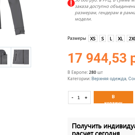
заказа доступно объединени
размерам, гендерам в рамк
модели.
Размеры
XS
S
L
XL
2X
17 944,53 
В Европе:
шт
280
Категории:
,
Верхняя одежда
Со
В
-
+
корзину
Получить индивиду
расчет сегодня