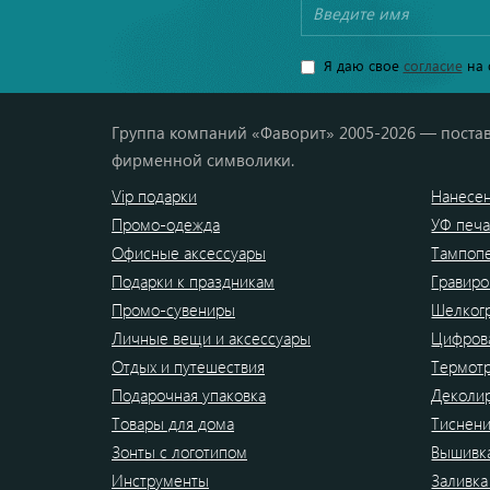
Я даю свое
согласие
на 
Группа компаний «Фаворит» 2005-2026 — постав
фирменной символики.
Vip подарки
Нанесен
Промо-одежда
УФ печа
Офисные аксессуары
Тампоп
Подарки к праздникам
Гравиро
Промо-сувениры
Шелког
Личные вещи и аксессуары
Цифрова
Отдых и путешествия
Термот
Подарочная упаковка
Деколи
Товары для дома
Тиснен
Зонты с логотипом
Вышивк
Инструменты
Заливка