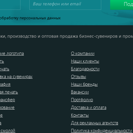
обработку персональных данных
ки, производство и оптовая продажа бизнес-сувениров и про
ие логотипа
О компании
ть
Наши клиенты
ечать
Благодарности
вка на сувенирах
Отзывы
рафия
Наши бренды
я печать
Вакансии
рансфер
Портфолио
рование
Доставка и оплата
ие
Контакты
а
Для рекламных агентств
 смолой
Политика конфиденциальности