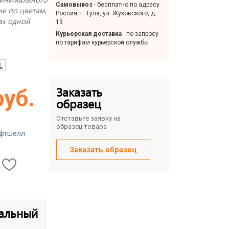
Самовывоз
- бесплатно по адресу
е по цветам,
Россия, г. Тула, ул. Жуковского, д.
ах одной
13
Курьерская доставка
- по запросу
по тарифам курьерской службы
L
Заказать
руб.
образец
Отставьте заявку на
образец товара
фтшелл
Заказать образец
альный