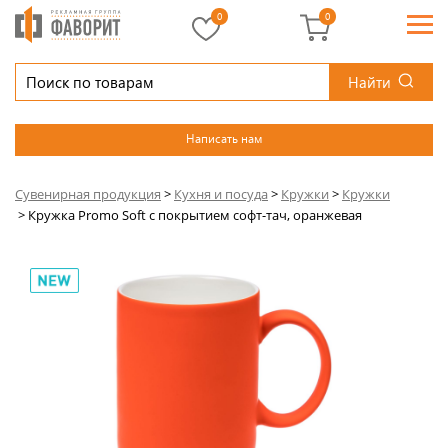
0
0
Найти
Написать нам
Сувенирная продукция
>
Кухня и посуда
>
Кружки
>
Кружки
>
Кружка Promo Soft с покрытием софт-тач, оранжевая