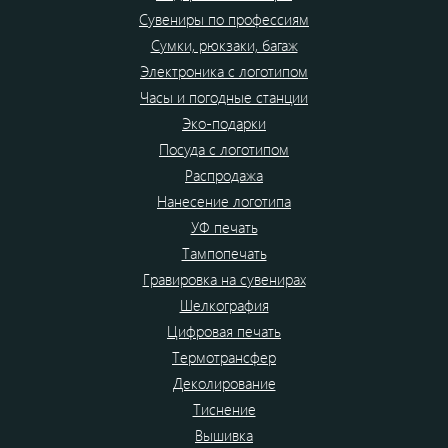
Сувениры по профессиям
Сумки, рюкзаки, багаж
Электроника с логотипом
Часы и погодные станции
Эко-подарки
Посуда с логотипом
Распродажа
Нанесение логотипа
УФ печать
Тампопечать
Гравировка на сувенирах
Шелкография
Цифровая печать
Термотрансфер
Деколирование
Тиснение
Вышивка