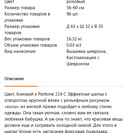
Цвет
розовый
Размер товара
56-60 см
Количество товаров в
96 шт.
упаковке
Размер упаковки
Д 63 x Ш 32 x В 35
товаров
Вес упаковки товаров
16.32 кг.
Объем упаковки товаров
0.03 м3
Вид нанесения
Вышивка шеврона,
Кастомизация с
Шевроном
Описание
Цвет, близкий к Pantone 214 C Эффектная шапка с
отворотом, крупной вязки с рельефным рисунком
«косы» из мягкой пряжи подойдет к любому стилю
одежды. Она такая уютная, словно вам ее связала
любимая бабушка. А уж она-то знает, что красивая вещь
должна еще и согревать холодной зимой. Для этого в
шапке Vogue есть частичная флисовая подкладка,