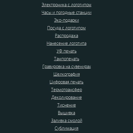
Электроника с логотипом
Часы и погодные станции
Эко-подарки
Посуда с логотипом
Распродажа
Нанесение логотипа
УФ печать
Тампопечать
Гравировка на сувенирах
Шелкография
Цифровая печать
Термотрансфер
Деколирование
Тиснение
Вышивка
Заливка смолой
Сублимация