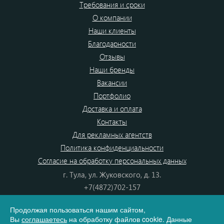
Требования и сроки
О компании
Наши клиенты
Благодарности
Отзывы
Наши бренды
Вакансии
Портфолио
Доставка и оплата
Контакты
Для рекламных агентств
Политика конфиденциальности
Согласие на обработку персональных данных
г. Тула, ул. Жуковского, д. 13.
+7(4872)702-157
+7(4872)702-866
Продолжая пользоваться нашим сайтом,
8(800) 555-80-87
Вы
соглашаетесь
на обработку файлов cookie. Данные