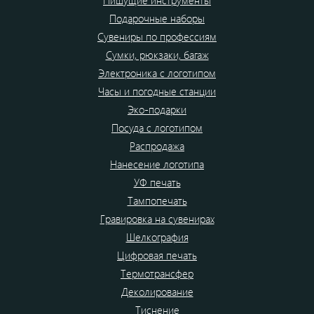
Пишущие инструменты
Подарочные наборы
Сувениры по профессиям
Сумки, рюкзаки, багаж
Электроника с логотипом
Часы и погодные станции
Эко-подарки
Посуда с логотипом
Распродажа
Нанесение логотипа
УФ печать
Тампопечать
Гравировка на сувенирах
Шелкография
Цифровая печать
Термотрансфер
Деколирование
Тиснение