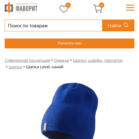
0
0
Найти
Написать нам
Сувенирная продукция
>
Одежда
>
Шапки, шарфы, перчатки
>
Шапки
>
Шапка Level, синий