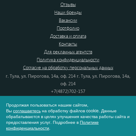
Отзывы
Наши бренды
Вакансии
Портфолио
Доставка и оплата
Контакты
Для рекламных агентств
Политика конфиденциальности
Согласие на обработку персональных данных
г. Тула, ул. Пирогова, 14а, оф. 214 г. Тула, ул. Пирогова, 14а,
оф. 214
+7(4872)702-157
+7(4872)702-866
Продолжая пользоваться нашим сайтом,
8(800) 555-80-87
Вы
соглашаетесь
на обработку файлов cookie. Данные
e-mail:
info@dono.su
обрабатываются в целях улучшения качества работы сайта и
предоставления услуг. Подробнее в
Политике
конфиденциальности
.
Карта сайта