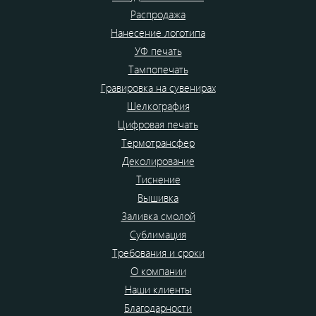
Распродажа
Нанесение логотипа
УФ печать
Тампопечать
Гравировка на сувенирах
Шелкография
Цифровая печать
Термотрансфер
Деколирование
Тиснение
Вышивка
Заливка смолой
Сублимация
Требования и сроки
О компании
Наши клиенты
Благодарности