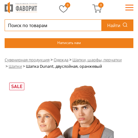
0
0
Найти
Написать нам
Сувенирная продукция
>
Одежда
>
Шапки, шарфы, перчатки
>
Шапки
>
Шапка Dunant, двуслойная, оранжевый