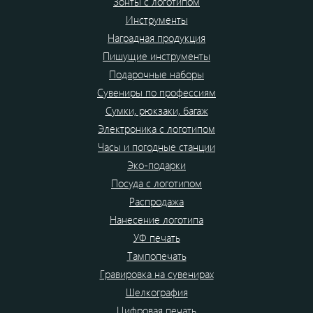
Зонты с логотипом
Инструменты
Наградная продукция
Пишущие инструменты
Подарочные наборы
Сувениры по профессиям
Сумки, рюкзаки, багаж
Электроника с логотипом
Часы и погодные станции
Эко-подарки
Посуда с логотипом
Распродажа
Нанесение логотипа
УФ печать
Тампопечать
Гравировка на сувенирах
Шелкография
Цифровая печать