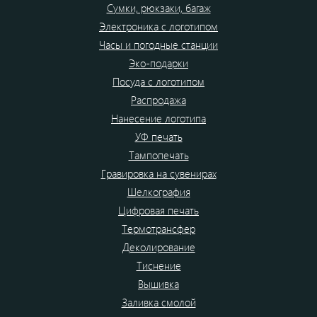
Сумки, рюкзаки, багаж
Электроника с логотипом
Часы и погодные станции
Эко-подарки
Посуда с логотипом
Распродажа
Нанесение логотипа
УФ печать
Тампопечать
Гравировка на сувенирах
Шелкография
Цифровая печать
Термотрансфер
Деколирование
Тиснение
Вышивка
Заливка смолой