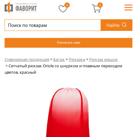
0
0
Найти
Написать нам
Сувенирная продукция
>
Багаж
>
Рюкзаки
>
Рюкзак мешок
>
Сетчатый рюкзак Oriole со шнурком и плавным переходом
цветов, красный