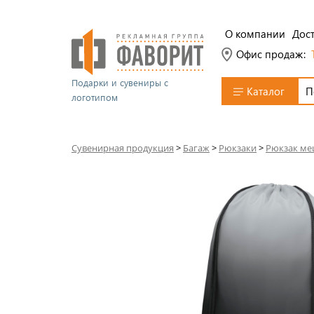
О компании
Дост
Офис продаж:
Подарки и сувениры с
Каталог
логотипом
Сувенирная продукция
>
Багаж
>
Рюкзаки
>
Рюкзак м