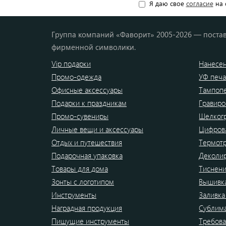
Я даю свое
согласие
на 
Группа компаний «Фаворит» 2005-2026 — постав
фирменной символики.
Vip подарки
Нанесен
Промо-одежда
УФ печа
Офисные аксессуары
Тампоп
Подарки к праздникам
Гравиро
Промо-сувениры
Шелког
Личные вещи и аксессуары
Цифрова
Отдых и путешествия
Термот
Подарочная упаковка
Деколи
Товары для дома
Тиснен
Зонты с логотипом
Вышивк
Инструменты
Заливка
Наградная продукция
Сублим
Пишущие инструменты
Требова