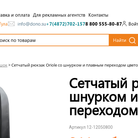
авка и оплата
Для рекламных агентств
Контакты
Тула
Вой
info@dono.su
+7(4872)702-157
8 800 555-80-87
Найти
ешок
>
Сетчатый рюкзак Oriole со шнурком и плавным переходом цвето
Сетчатый р
шнурком и
переходом
Артикул 12-12050800