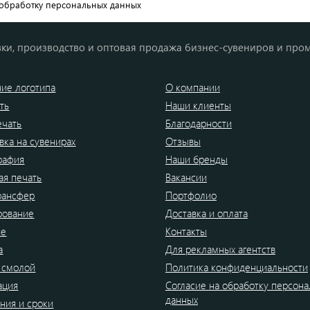
обработку персональных данных
ки, производство и оптовая продажа бизнес-сувениров и про
ие логотипа
О компании
ть
Наши клиенты
ечать
Благодарности
вка на сувенирах
Отзывы
рафия
Наши бренды
я печать
Вакансии
рансфер
Портфолио
рование
Доставка и оплата
ие
Контакты
а
Для рекламных агентств
 смолой
Политика конфиденциальности
ация
Согласие на обработку персон
данных
ния и сроки