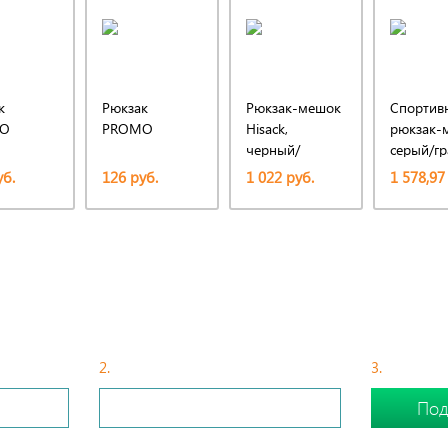
к
Рюкзак
Рюкзак-мешок
Спортив
O
PROMO
Hisack,
рюкзак-
черный/
серый/г
оранжевый
уб.
126 руб.
1 022 руб.
1 578,97
БЫСТРЫЙ СПОСОБ ПОДОБРАТЬ СУВЕНИР
2.
С Вами свяжется менеджер
3.
Сделайте