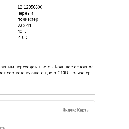
12-12050800
черный
полиэстер
33 х 44
40 г.
210D
плавным переходом цветов. Большое основное
рок соответствующего цвета. 210D Полиэстер.