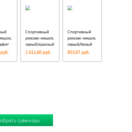
ный
Спортивный
Спортивный
Рюкзак-ме
мешок,
рюкзак-мешок,
рюкзак-мешок,
Hisack,
рафит
серый/красный
серый/белый
черный/си
 руб.
1 611,60 руб.
853,97 руб.
1 022 руб.
Ы
 подборку вместе