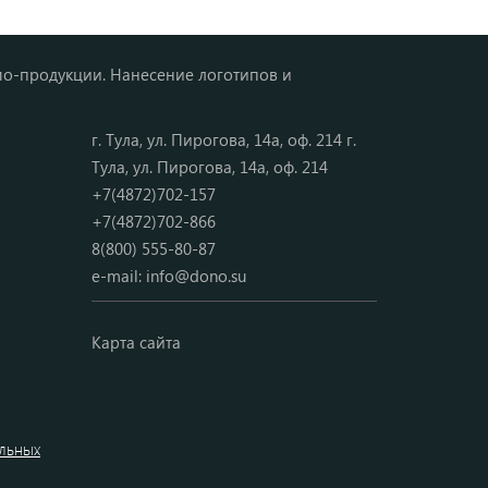
мо-продукции. Нанесение логотипов и
г. Тула, ул. Пирогова, 14а, оф. 214 г.
Тула, ул. Пирогова, 14а, оф. 214
+7(4872)702-157
+7(4872)702-866
8(800) 555-80-87
e-mail:
info@dono.su
Карта сайта
альных