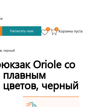
ти
0
0
Написать нам
Корзина пуста
в, черный
юкзак Oriole со
 плавным
 цветов, черный